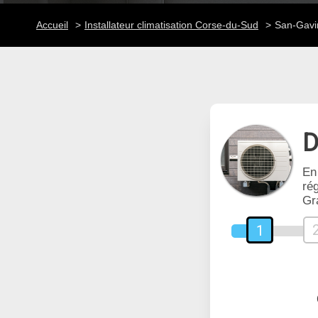
Accueil
Installateur climatisation Corse-du-Sud
San-Gavin
D
En
rég
Gr
1