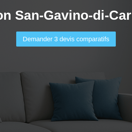
on San-Gavino-di-Car
Demander 3 devis comparatifs