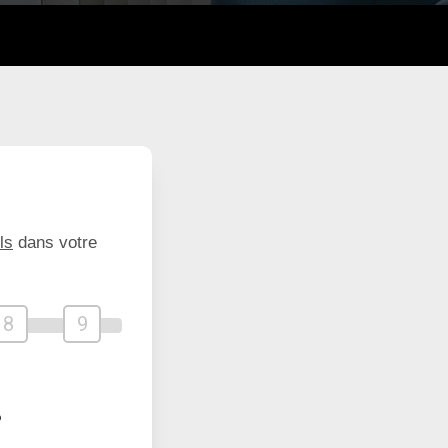
ls
dans votre
8
9
?