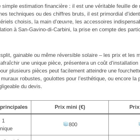
simple estimation financière : il est une véritable feuille d
mes techniques ou des chiffres bruts, il est primordial d’ide
ériels choisis, la main d’œuvre, les accessoires indispensabl
ation à San-Gavino-di-Carbini, la prise en compte des partic
lit, gainable ou même réversible solaire – les prix et les mo
afraîchir une unique pièce, présentera un coût d’installatio
pour plusieurs pièces peut facilement atteindre une fourchet
 muraux robustes, goulottes pour l’esthétique, ou encore la
gligeable du devis.
principales
Prix mini (€)
Prix
+ 1
800
unique