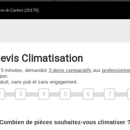
o-di-Carbini (20170)
evis Climatisation
 5 minutes, demandez
3 devis comparatifs
aux
professionne
ion.
atuit, sans pub et sans engagement.
2
3
4
5
6
7
Combien de pièces souhaitez-vous climatiser 