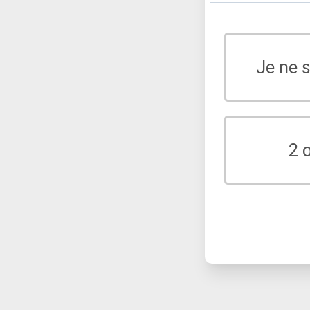
Je ne 
2 