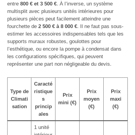
entre
800 € et 3 500 €
. À l’inverse, un système
multisplit avec plusieurs unités intérieures pour
plusieurs pièces peut facilement atteindre une
fourchette de
2 500 € à 8 000 €
. Il ne faut pas sous-
estimer les accessoires indispensables tels que les
supports muraux robustes, goulottes pour
l’esthétique, ou encore la pompe à condensat dans
les configurations spécifiques, qui peuvent
représenter une part non négligeable du devis.
Caracté
Type de
ristique
Prix
Prix
Prix
Climati
s
moyen
maxi
mini (€)
sation
princip
(€)
(€)
ales
1 unité
intérieur