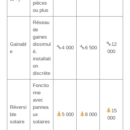
pièces
ou plus
Réseau
de
gaines
Gainabl
dissimul
12
4 000
6 500
e
é,
000
installati
on
discrète
Fonctio
nne
avec
Réversi
pannea
15
ble
ux
5 000
8 000
000
solaire
solaires
,