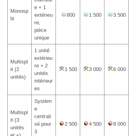
e + 1
Monosp
extérieu
800
1 500
3 500
lit
re,
pièce
unique
1 unité
extérieu
Multispl
re + 2
it (2
1 500
3 000
6 000
unités
unités)
intérieur
es
Systèm
e
Multispl
centrali
it (3
sé pour
2 500
4 500
8 000
unités
3
et +)