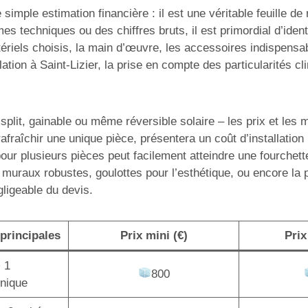
simple estimation financière : il est une véritable feuille d
mes techniques ou des chiffres bruts, il est primordial d’ide
ériels choisis, la main d’œuvre, les accessoires indispensabl
tion à Saint-Lizier, la prise en compte des particularités cl
lit, gainable ou même réversible solaire – les prix et les mo
afraîchir une unique pièce, présentera un coût d’installatio
pour plusieurs pièces peut facilement atteindre une fourchet
 muraux robustes, goulottes pour l’esthétique, ou encore la
gligeable du devis.
principales
Prix mini (€)
Prix
+ 1
800
unique