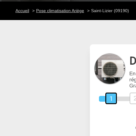
Accueil
Pose climatisation Ariège
Saint-Lizier (09190)
D
En
rég
Gr
1