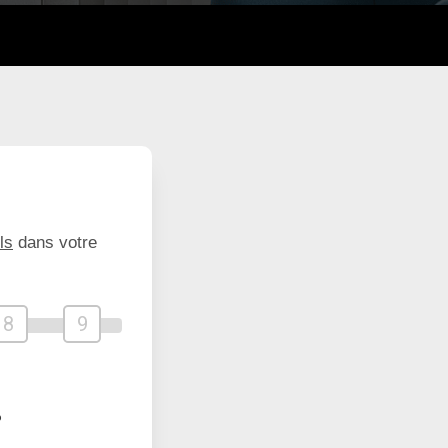
ls
dans votre
8
9
?