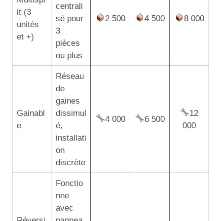
centrali
it (3
sé pour
2 500
4 500
8 000
unités
3
et +)
pièces
ou plus
Réseau
de
gaines
Gainabl
dissimul
12
4 000
6 500
e
é,
000
installati
on
discrète
Fonctio
nne
avec
Réversi
pannea