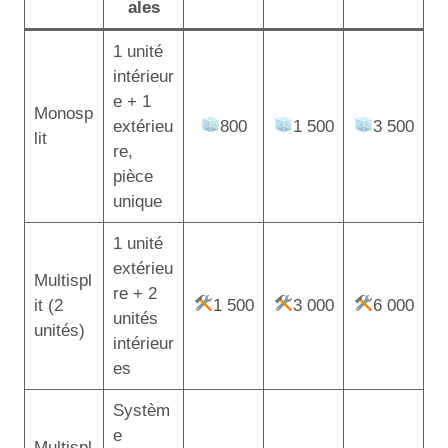
ales
1 unité
intérieur
e + 1
Monosp
extérieu
800
1 500
3 500
lit
re,
pièce
unique
1 unité
extérieu
Multispl
re + 2
it (2
1 500
3 000
6 000
unités
unités)
intérieur
es
Systèm
e
Multispl