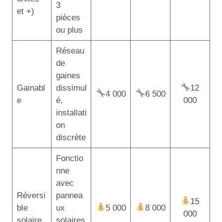
3
et +)
pièces
ou plus
Réseau
de
gaines
Gainabl
dissimul
12
4 000
6 500
e
é,
000
installati
on
discrète
Fonctio
nne
avec
Réversi
pannea
15
ble
ux
5 000
8 000
000
solaire
solaires