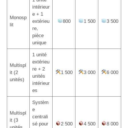
intérieur
e + 1
Monosp
extérieu
800
1 500
3 500
lit
re,
pièce
unique
1 unité
extérieu
Multispl
re + 2
it (2
1 500
3 000
6 000
unités
unités)
intérieur
es
Systèm
e
Multispl
centrali
it (3
sé pour
2 500
4 500
8 000
unités