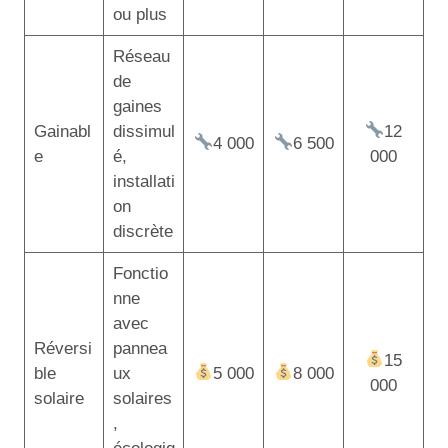
ou plus
Réseau
de
gaines
Gainabl
dissimul
12
4 000
6 500
e
é,
000
installati
on
discrète
Fonctio
nne
avec
Réversi
pannea
15
ble
ux
5 000
8 000
000
solaire
solaires
,