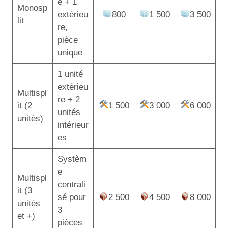
e + 1
Monosp
extérieu
800
1 500
3 500
lit
re,
pièce
unique
1 unité
extérieu
Multispl
re + 2
it (2
1 500
3 000
6 000
unités
unités)
intérieur
es
Systèm
e
Multispl
centrali
it (3
sé pour
2 500
4 500
8 000
unités
3
et +)
pièces