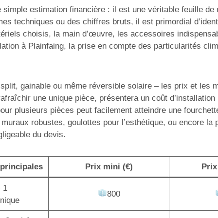
simple estimation financière : il est une véritable feuille d
mes techniques ou des chiffres bruts, il est primordial d’ide
ériels choisis, la main d’œuvre, les accessoires indispensabl
tion à Plainfaing, la prise en compte des particularités cli
lit, gainable ou même réversible solaire – les prix et les mo
afraîchir une unique pièce, présentera un coût d’installatio
pour plusieurs pièces peut facilement atteindre une fourchet
 muraux robustes, goulottes pour l’esthétique, ou encore la
gligeable du devis.
principales
Prix mini (€)
Prix
+ 1
800
unique