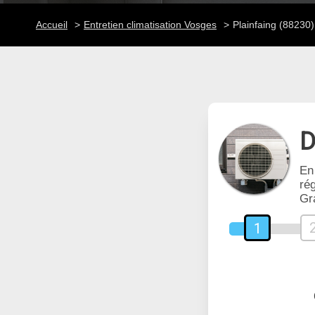
Accueil
Entretien climatisation Vosges
Plainfaing (88230)
D
En
rég
Gr
1