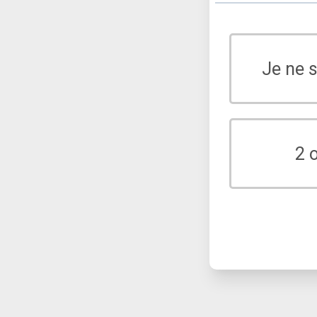
Je ne 
2 