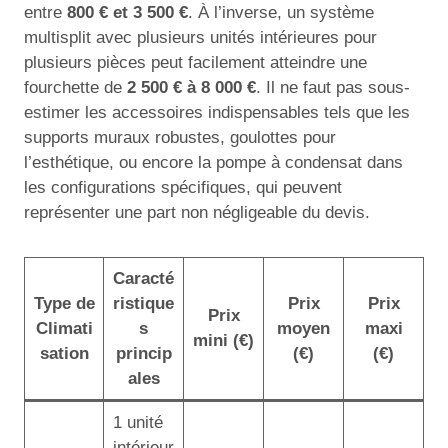
entre
800 € et 3 500 €
. À l’inverse, un système
multisplit avec plusieurs unités intérieures pour
plusieurs pièces peut facilement atteindre une
fourchette de
2 500 € à 8 000 €
. Il ne faut pas sous-
estimer les accessoires indispensables tels que les
supports muraux robustes, goulottes pour
l’esthétique, ou encore la pompe à condensat dans
les configurations spécifiques, qui peuvent
représenter une part non négligeable du devis.
Caracté
Type de
ristique
Prix
Prix
Prix
Climati
s
moyen
maxi
mini (€)
sation
princip
(€)
(€)
ales
1 unité
intérieur