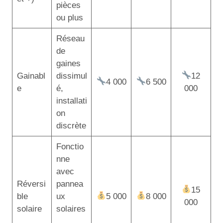
pièces
ou plus
Réseau
de
gaines
Gainabl
dissimul
12
4 000
6 500
e
é,
000
installati
on
discrète
Fonctio
nne
avec
Réversi
pannea
15
ble
ux
5 000
8 000
000
solaire
solaires
,