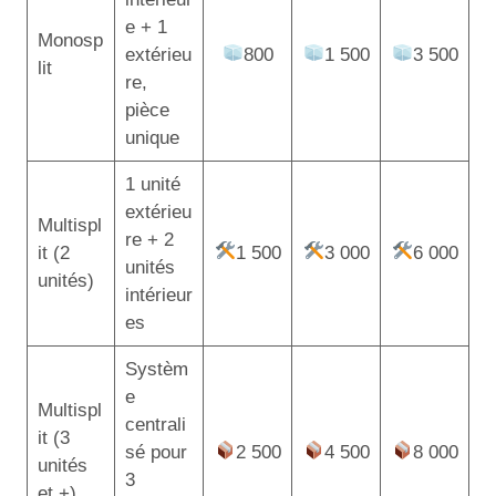
e + 1
Monosp
extérieu
800
1 500
3 500
lit
re,
pièce
unique
1 unité
extérieu
Multispl
re + 2
it (2
1 500
3 000
6 000
unités
unités)
intérieur
es
Systèm
e
Multispl
centrali
it (3
sé pour
2 500
4 500
8 000
unités
3
et +)