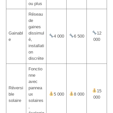
ou plus
Réseau
de
gaines
Gainabl
dissimul
12
4 000
6 500
e
é,
000
installati
on
discrète
Fonctio
nne
avec
Réversi
pannea
15
ble
ux
5 000
8 000
000
solaire
solaires
,