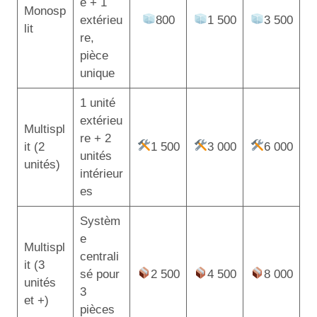
e + 1
Monosp
extérieu
800
1 500
3 500
lit
re,
pièce
unique
1 unité
extérieu
Multispl
re + 2
it (2
1 500
3 000
6 000
unités
unités)
intérieur
es
Systèm
e
Multispl
centrali
it (3
sé pour
2 500
4 500
8 000
unités
3
et +)
pièces