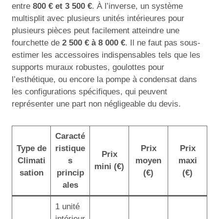
entre
800 € et 3 500 €
. À l’inverse, un système
multisplit avec plusieurs unités intérieures pour
plusieurs pièces peut facilement atteindre une
fourchette de
2 500 € à 8 000 €
. Il ne faut pas sous-
estimer les accessoires indispensables tels que les
supports muraux robustes, goulottes pour
l’esthétique, ou encore la pompe à condensat dans
les configurations spécifiques, qui peuvent
représenter une part non négligeable du devis.
Caracté
Type de
ristique
Prix
Prix
Prix
Climati
s
moyen
maxi
mini (€)
sation
princip
(€)
(€)
ales
1 unité
intérieur