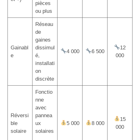
pièces
ou plus
Réseau
de
gaines
Gainabl
dissimul
12
4 000
6 500
e
é,
000
installati
on
discrète
Fonctio
nne
avec
Réversi
pannea
15
ble
ux
5 000
8 000
000
solaire
solaires
,