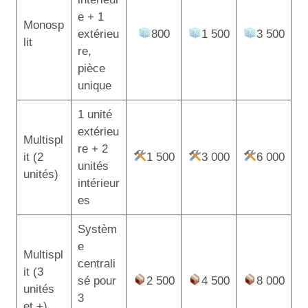
e + 1
Monosp
extérieu
800
1 500
3 500
lit
re,
pièce
unique
1 unité
extérieu
Multispl
re + 2
it (2
1 500
3 000
6 000
unités
unités)
intérieur
es
Systèm
e
Multispl
centrali
it (3
sé pour
2 500
4 500
8 000
unités
3
et +)