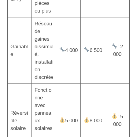
pièces
ou plus
Réseau
de
gaines
Gainabl
dissimul
12
4 000
6 500
e
é,
000
installati
on
discrète
Fonctio
nne
avec
Réversi
pannea
15
ble
ux
5 000
8 000
000
solaire
solaires
,