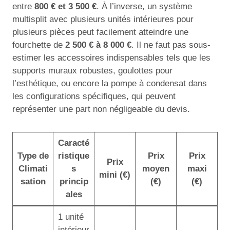
entre
800 € et 3 500 €
. À l’inverse, un système
multisplit avec plusieurs unités intérieures pour
plusieurs pièces peut facilement atteindre une
fourchette de
2 500 € à 8 000 €
. Il ne faut pas sous-
estimer les accessoires indispensables tels que les
supports muraux robustes, goulottes pour
l’esthétique, ou encore la pompe à condensat dans
les configurations spécifiques, qui peuvent
représenter une part non négligeable du devis.
Caracté
Type de
ristique
Prix
Prix
Prix
Climati
s
moyen
maxi
mini (€)
sation
princip
(€)
(€)
ales
1 unité
intérieur