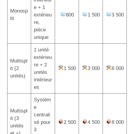
e + 1
Monosp
extérieu
800
1 500
3 500
lit
re,
pièce
unique
1 unité
extérieu
Multispl
re + 2
it (2
1 500
3 000
6 000
unités
unités)
intérieur
es
Systèm
e
Multispl
centrali
it (3
sé pour
2 500
4 500
8 000
unités
3
et +)