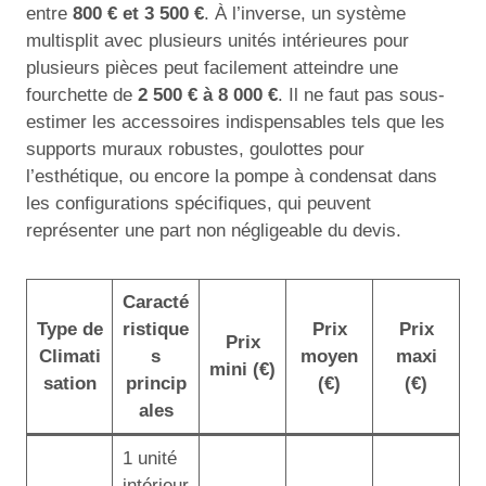
entre
800 € et 3 500 €
. À l’inverse, un système
multisplit avec plusieurs unités intérieures pour
plusieurs pièces peut facilement atteindre une
fourchette de
2 500 € à 8 000 €
. Il ne faut pas sous-
estimer les accessoires indispensables tels que les
supports muraux robustes, goulottes pour
l’esthétique, ou encore la pompe à condensat dans
les configurations spécifiques, qui peuvent
représenter une part non négligeable du devis.
Caracté
Type de
ristique
Prix
Prix
Prix
Climati
s
moyen
maxi
mini (€)
sation
princip
(€)
(€)
ales
1 unité
intérieur