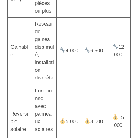
pièces
ou plus
Réseau
de
gaines
Gainabl
dissimul
12
4 000
6 500
e
é,
000
installati
on
discrète
Fonctio
nne
avec
Réversi
pannea
15
ble
ux
5 000
8 000
000
solaire
solaires
,