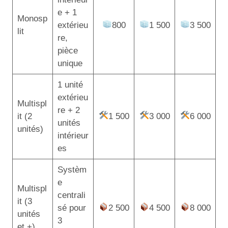
e + 1
Monosp
extérieu
800
1 500
3 500
lit
re,
pièce
unique
1 unité
extérieu
Multispl
re + 2
it (2
1 500
3 000
6 000
unités
unités)
intérieur
es
Systèm
e
Multispl
centrali
it (3
sé pour
2 500
4 500
8 000
unités
3
et +)