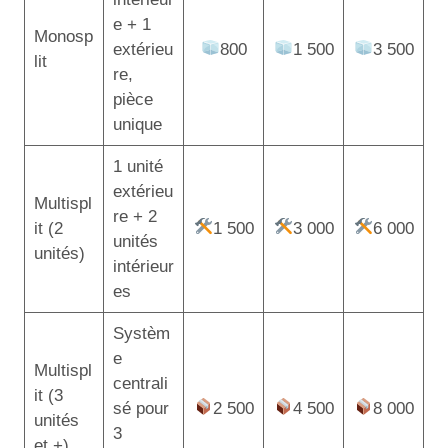
e + 1
Monosp
extérieu
800
1 500
3 500
lit
re,
pièce
unique
1 unité
extérieu
Multispl
re + 2
it (2
1 500
3 000
6 000
unités
unités)
intérieur
es
Systèm
e
Multispl
centrali
it (3
sé pour
2 500
4 500
8 000
unités
3
et +)