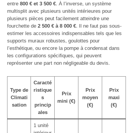
entre
800 € et 3 500 €
. À l’inverse, un système
multisplit avec plusieurs unités intérieures pour
plusieurs pièces peut facilement atteindre une
fourchette de
2 500 € à 8 000 €
. Il ne faut pas sous-
estimer les accessoires indispensables tels que les
supports muraux robustes, goulottes pour
l’esthétique, ou encore la pompe à condensat dans
les configurations spécifiques, qui peuvent
représenter une part non négligeable du devis.
Caracté
Type de
ristique
Prix
Prix
Prix
Climati
s
moyen
maxi
mini (€)
sation
princip
(€)
(€)
ales
1 unité
intérieur