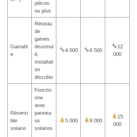
pièces
ou plus
Réseau
de
gaines
Gainabl
dissimul
12
4 000
6 500
e
é,
000
installati
on
discrète
Fonctio
nne
avec
Réversi
pannea
15
ble
ux
5 000
8 000
000
solaire
solaires
,