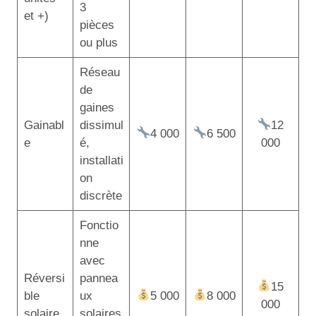
3
et +)
pièces
ou plus
Réseau
de
gaines
Gainabl
dissimul
12
4 000
6 500
e
é,
000
installati
on
discrète
Fonctio
nne
avec
Réversi
pannea
15
ble
ux
5 000
8 000
000
solaire
solaires