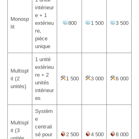
intérieur
e + 1
Monosp
extérieu
800
1 500
3 500
lit
re,
pièce
unique
1 unité
extérieu
Multispl
re + 2
it (2
1 500
3 000
6 000
unités
unités)
intérieur
es
Systèm
e
Multispl
centrali
it (3
sé pour
2 500
4 500
8 000
unités