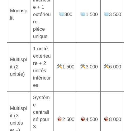
e + 1
Monosp
extérieu
800
1 500
3 500
lit
re,
pièce
unique
1 unité
extérieu
Multispl
re + 2
it (2
1 500
3 000
6 000
unités
unités)
intérieur
es
Systèm
e
Multispl
centrali
it (3
sé pour
2 500
4 500
8 000
unités
3
et +)