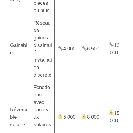
pièces
ou plus
Réseau
de
gaines
Gainabl
dissimul
12
4 000
6 500
e
é,
000
installati
on
discrète
Fonctio
nne
avec
Réversi
pannea
15
ble
ux
5 000
8 000
000
solaire
solaires
,