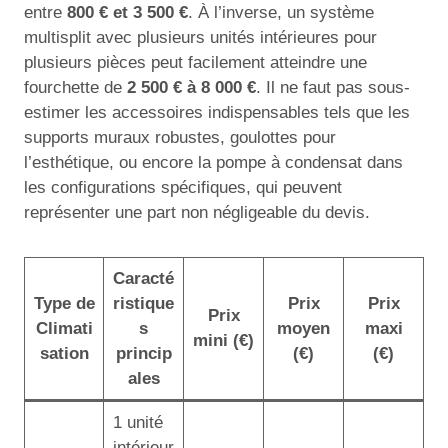
entre
800 € et 3 500 €
. À l’inverse, un système
multisplit avec plusieurs unités intérieures pour
plusieurs pièces peut facilement atteindre une
fourchette de
2 500 € à 8 000 €
. Il ne faut pas sous-
estimer les accessoires indispensables tels que les
supports muraux robustes, goulottes pour
l’esthétique, ou encore la pompe à condensat dans
les configurations spécifiques, qui peuvent
représenter une part non négligeable du devis.
Caracté
Type de
ristique
Prix
Prix
Prix
Climati
s
moyen
maxi
mini (€)
sation
princip
(€)
(€)
ales
1 unité
intérieur