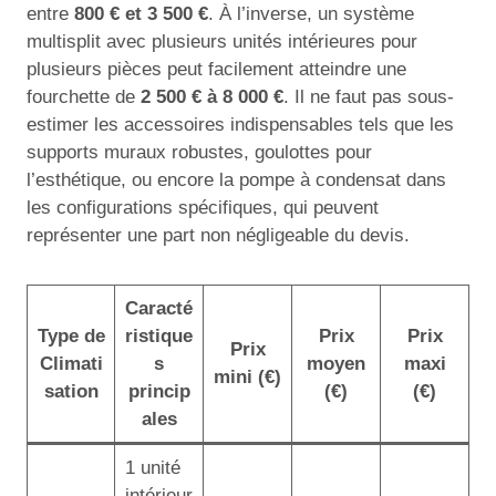
entre
800 € et 3 500 €
. À l’inverse, un système
multisplit avec plusieurs unités intérieures pour
plusieurs pièces peut facilement atteindre une
fourchette de
2 500 € à 8 000 €
. Il ne faut pas sous-
estimer les accessoires indispensables tels que les
supports muraux robustes, goulottes pour
l’esthétique, ou encore la pompe à condensat dans
les configurations spécifiques, qui peuvent
représenter une part non négligeable du devis.
Caracté
Type de
ristique
Prix
Prix
Prix
Climati
s
moyen
maxi
mini (€)
sation
princip
(€)
(€)
ales
1 unité
intérieur