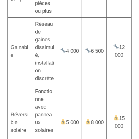
pièces
ou plus
Réseau
de
gaines
Gainabl
dissimul
12
4 000
6 500
e
é,
000
installati
on
discrète
Fonctio
nne
avec
Réversi
pannea
15
ble
ux
5 000
8 000
000
solaire
solaires
,