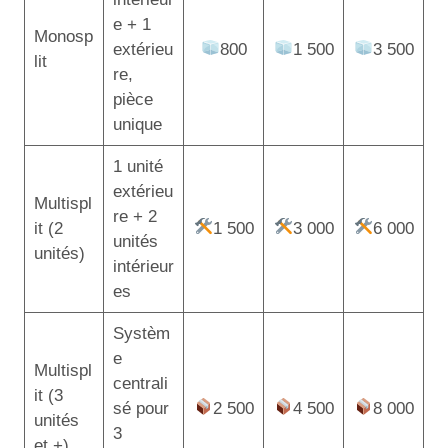
e + 1
Monosp
extérieu
800
1 500
3 500
lit
re,
pièce
unique
1 unité
extérieu
Multispl
re + 2
it (2
1 500
3 000
6 000
unités
unités)
intérieur
es
Systèm
e
Multispl
centrali
it (3
sé pour
2 500
4 500
8 000
unités
3
et +)