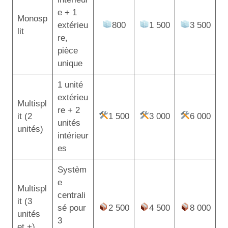
e + 1
Monosp
extérieu
800
1 500
3 500
lit
re,
pièce
unique
1 unité
extérieu
Multispl
re + 2
it (2
1 500
3 000
6 000
unités
unités)
intérieur
es
Systèm
e
Multispl
centrali
it (3
sé pour
2 500
4 500
8 000
unités
3
et +)