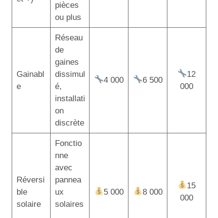
pièces
ou plus
Réseau
de
gaines
Gainabl
dissimul
12
4 000
6 500
e
é,
000
installati
on
discrète
Fonctio
nne
avec
Réversi
pannea
15
ble
ux
5 000
8 000
000
solaire
solaires
,