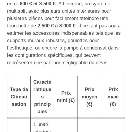
entre
800 € et 3 500 €
. À l’inverse, un système
multisplit avec plusieurs unités intérieures pour
plusieurs pièces peut facilement atteindre une
fourchette de
2 500 € à 8 000 €
. Il ne faut pas sous-
estimer les accessoires indispensables tels que les
supports muraux robustes, goulottes pour
l’esthétique, ou encore la pompe à condensat dans
les configurations spécifiques, qui peuvent
représenter une part non négligeable du devis.
Caracté
Type de
ristique
Prix
Prix
Prix
Climati
s
moyen
maxi
mini (€)
sation
princip
(€)
(€)
ales
1 unité
intérieur