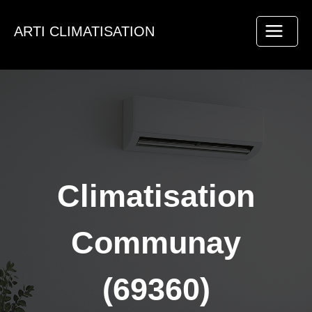
Aller
au
ARTI CLIMATISATION
contenu
Climatisation
Communay
(69360)