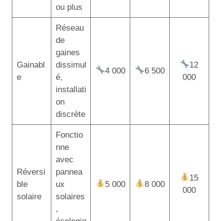
ou plus
Réseau
de
gaines
Gainabl
dissimul
12
4 000
6 500
e
é,
000
installati
on
discrète
Fonctio
nne
avec
Réversi
pannea
15
ble
ux
5 000
8 000
000
solaire
solaires
,