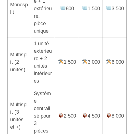
e + 1
Monosp
extérieu
800
1 500
3 500
lit
re,
pièce
unique
1 unité
extérieu
Multispl
re + 2
it (2
1 500
3 000
6 000
unités
unités)
intérieur
es
Systèm
e
Multispl
centrali
it (3
sé pour
2 500
4 500
8 000
unités
3
et +)
pièces