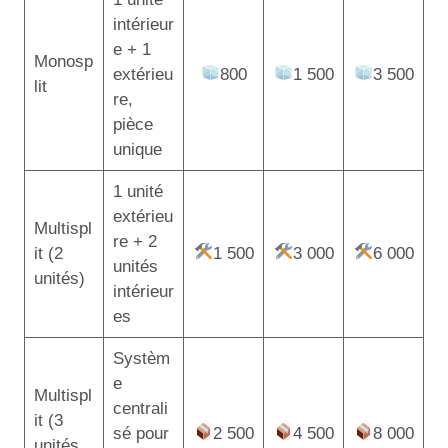
intérieur
e + 1
Monosp
extérieu
800
1 500
3 500
lit
re,
pièce
unique
1 unité
extérieu
Multispl
re + 2
it (2
1 500
3 000
6 000
unités
unités)
intérieur
es
Systèm
e
Multispl
centrali
it (3
sé pour
2 500
4 500
8 000
unités