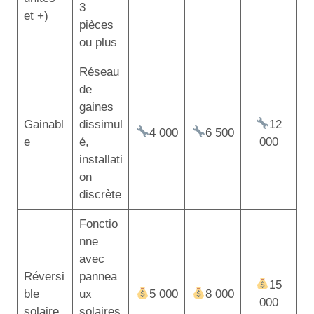
3
et +)
pièces
ou plus
Réseau
de
gaines
Gainabl
dissimul
12
4 000
6 500
e
é,
000
installati
on
discrète
Fonctio
nne
avec
Réversi
pannea
15
ble
ux
5 000
8 000
000
solaire
solaires