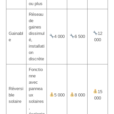
ou plus
Réseau
de
gaines
Gainabl
dissimul
12
4 000
6 500
e
é,
000
installati
on
discrète
Fonctio
nne
avec
Réversi
pannea
15
ble
ux
5 000
8 000
000
solaire
solaires
,