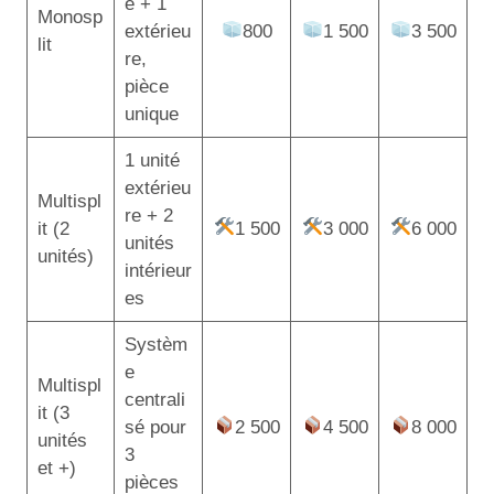
e + 1
Monosp
extérieu
800
1 500
3 500
lit
re,
pièce
unique
1 unité
extérieu
Multispl
re + 2
it (2
1 500
3 000
6 000
unités
unités)
intérieur
es
Systèm
e
Multispl
centrali
it (3
sé pour
2 500
4 500
8 000
unités
3
et +)
pièces