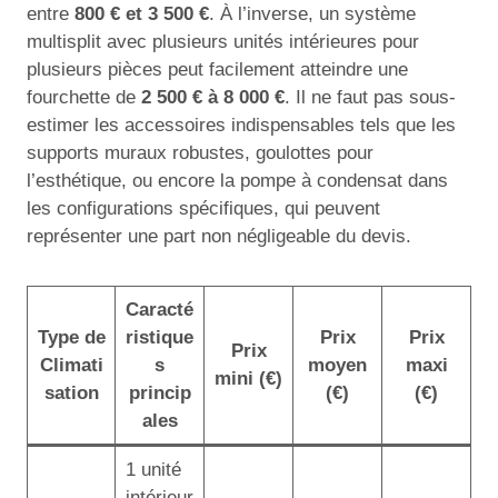
entre
800 € et 3 500 €
. À l’inverse, un système
multisplit avec plusieurs unités intérieures pour
plusieurs pièces peut facilement atteindre une
fourchette de
2 500 € à 8 000 €
. Il ne faut pas sous-
estimer les accessoires indispensables tels que les
supports muraux robustes, goulottes pour
l’esthétique, ou encore la pompe à condensat dans
les configurations spécifiques, qui peuvent
représenter une part non négligeable du devis.
Caracté
Type de
ristique
Prix
Prix
Prix
Climati
s
moyen
maxi
mini (€)
sation
princip
(€)
(€)
ales
1 unité
intérieur