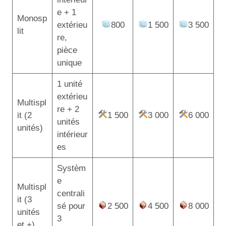
e + 1
Monosp
extérieu
800
1 500
3 500
lit
re,
pièce
unique
1 unité
extérieu
Multispl
re + 2
it (2
1 500
3 000
6 000
unités
unités)
intérieur
es
Systèm
e
Multispl
centrali
it (3
sé pour
2 500
4 500
8 000
unités
3
et +)