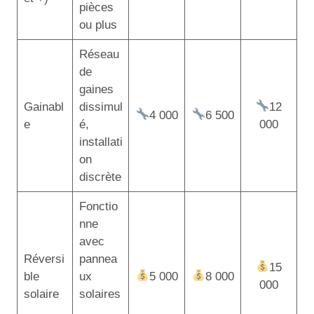
pièces
ou plus
Réseau
de
gaines
Gainabl
dissimul
12
4 000
6 500
e
é,
000
installati
on
discrète
Fonctio
nne
avec
Réversi
pannea
15
ble
ux
5 000
8 000
000
solaire
solaires
,