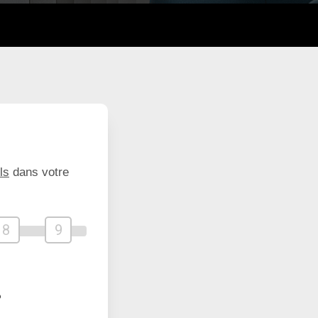
ls
dans votre
8
9
?