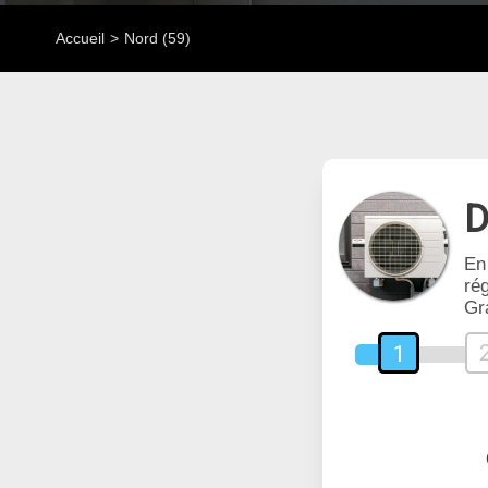
Accueil
Nord (59)
D
En
rég
Gr
1