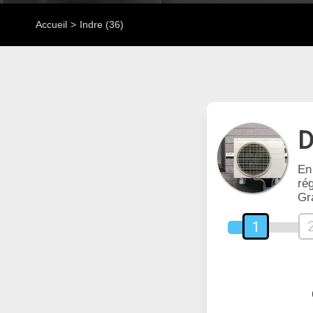
Accueil
Indre (36)
D
En
rég
Gr
1