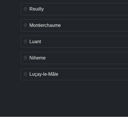
Reuilly
Montierchaume
Luant
Niherne
Luçay-le-Mâle