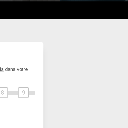
ls
dans votre
8
9
?